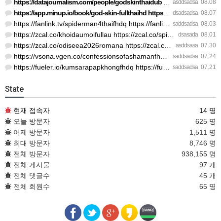
https://datajournalism.com/people/godskinthaidub https://dat…
asddsadsa
08.08
https://app.minup.io/book/god-skin-fullthaihd https://app.mi…
dsadsadsa
08.07
https://fanlink.tv/spiderman4thaifhdq https://fanlink.tv/spi…
saddsadsa
08.03
https://zcal.co/khoidaumoifullau https://zcal.co/spiderman4p…
dsasada
08.01
https://zcal.co/odiseea2026romana https://zcal.co/odiseeavez…
asddsasa
07.30
https://vsona.vgen.co/confessionsofashamanfhdthai https://de…
saddsadsa
07.24
https://fueler.io/kumsarapapkhongfhdq https://fueler.io/kums…
saddsadsa
07.21
State
현재 접속자
14 명
오늘 방문자
625 명
어제 방문자
1,511 명
최대 방문자
8,746 명
전체 방문자
938,155 명
전체 게시물
97 개
전체 댓글수
45 개
전체 회원수
65 명