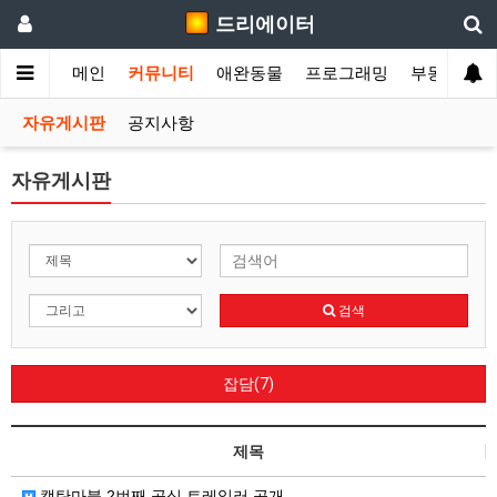
드리에이터
메인
커뮤니티
애완동물
프로그래밍
부동산
T
자유게시판
공지사항
자유게시판
검색
잡담(7)
제목
캡탄마블 2번째 공식 트레일러 공개