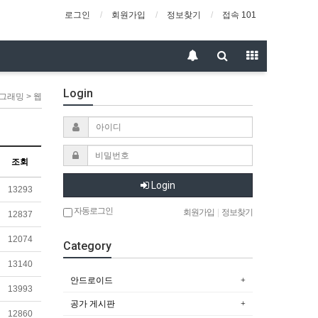
로그인
회원가입
정보찾기
접속 101
Login
그래밍 > 웹
조회
Login
13293
자동로그인
회원가입
|
정보찾기
12837
12074
Category
13140
안드로이드
13993
공가 게시판
12860