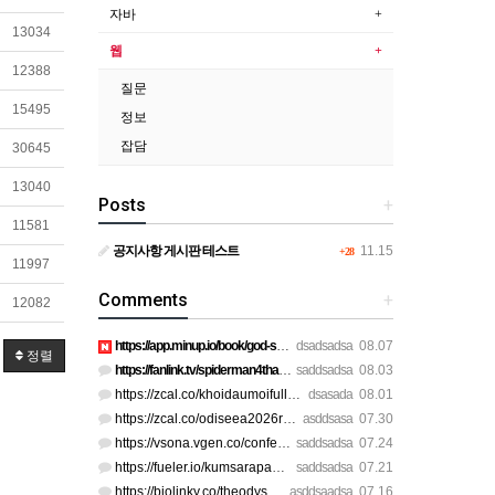
자바
13034
웹
12388
질문
15495
정보
잡담
30645
13040
Posts
+
11581
공지사항 게시판 테스트
11.15
+28
11997
Comments
+
12082
https://app.minup.io/book/god-skin-fullthaihd https://app.mi…
dsadsadsa
08.07
정렬
https://fanlink.tv/spiderman4thaifhdq https://fanlink.tv/spi…
saddsadsa
08.03
https://zcal.co/khoidaumoifullau https://zcal.co/spiderman4p…
dsasada
08.01
https://zcal.co/odiseea2026romana https://zcal.co/odiseeavez…
asddsasa
07.30
https://vsona.vgen.co/confessionsofashamanfhdthai https://de…
saddsadsa
07.24
https://fueler.io/kumsarapapkhongfhdq https://fueler.io/kums…
saddsadsa
07.21
https://biolinky.co/theodysseyfhdthai https://biolinky.co/th…
asddsaadsa
07.16