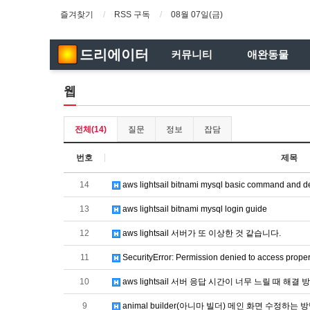
즐겨찾기
RSS 구독
08월 07일(금)
드리에이터
커뮤니티
애완동물
웹
전체(14)
질문
정보
잡담
번호
제목
14
aws lightsail bitnami mysql basic command and 
13
aws lightsail bitnami mysql login guide
12
aws lightsail 서버가 또 이상한 것 같습니다.
11
SecurityError: Permission denied to access prop
10
aws lightsail 서버 응답 시간이 너무 느릴 때 해결 
9
animal builder(아니마 빌더) 메인 화면 수정하는 