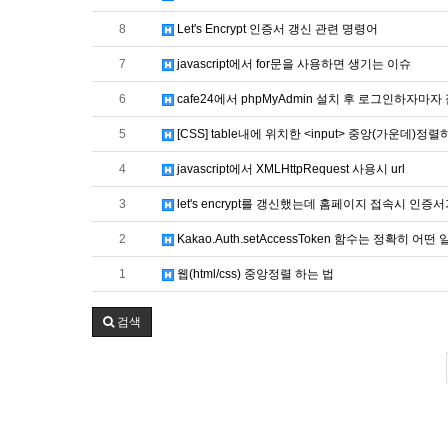
8
Let's Encrypt 인증서 갱신 관련 명령어
7
javascript에서 for문을 사용하면 생기는 이슈
6
cafe24에서 phpMyAdmin 설치 후 로그인하자마
5
[CSS] table내에 위치한 <input> 중앙(가운데)정
4
javascript에서 XMLHttpRequest 사용시 url
3
let's encrypt를 갱신했는데 홈페이지 접속시 인
2
Kakao.Auth.setAccessToken 함수는 정확히 어
1
웹(html/css) 중앙정렬 하는 법
검색