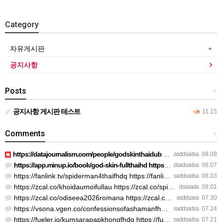
Category
자유게시판
공지사항
Posts
+
공지사항 게시판 테스트
11.15
+29
Comments
+
https://datajournalism.com/people/godskinthaidub https://dat…
asddsadsa
08.08
https://app.minup.io/book/god-skin-fullthaihd https://app.mi…
dsadsadsa
08.07
https://fanlink.tv/spiderman4thaifhdq https://fanlink.tv/spi…
saddsadsa
08.03
https://zcal.co/khoidaumoifullau https://zcal.co/spiderman4p…
dsasada
08.01
https://zcal.co/odiseea2026romana https://zcal.co/odiseeavez…
asddsasa
07.30
https://vsona.vgen.co/confessionsofashamanfhdthai https://de…
saddsadsa
07.24
https://fueler.io/kumsarapapkhongfhdq https://fueler.io/kums…
saddsadsa
07.21