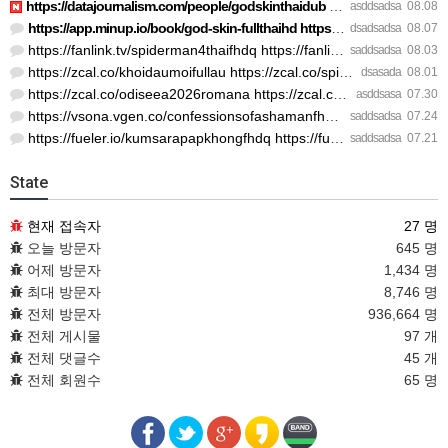
https://datajournalism.com/people/godskinthaidub https://dat…
asddsadsa
08.08
https://app.minup.io/book/god-skin-fullthaihd https://app.mi…
dsadsadsa
08.07
https://fanlink.tv/spiderman4thaifhdq https://fanlink.tv/spi…
saddsadsa
08.03
https://zcal.co/khoidaumoifullau https://zcal.co/spiderman4p…
dsasada
08.01
https://zcal.co/odiseea2026romana https://zcal.co/odiseeavez…
asddsasa
07.30
https://vsona.vgen.co/confessionsofashamanfhdthai https://de…
saddsadsa
07.24
https://fueler.io/kumsarapapkhongfhdq https://fueler.io/kums…
saddsadsa
07.21
State
현재 접속자
27 명
오늘 방문자
645 명
어제 방문자
1,434 명
최대 방문자
8,746 명
전체 방문자
936,664 명
전체 게시물
97 개
전체 댓글수
45 개
전체 회원수
65 명