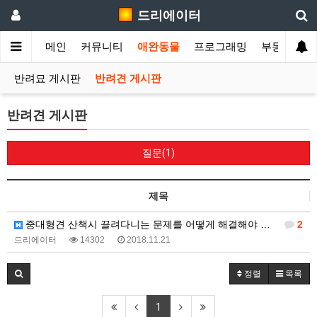
드리에이터
메인
커뮤니티
애완동물
프로그래밍
부동산
T
반려묘 게시판
반려견 게시판
반려견 게시판
질문(1)
제목
중대형견 산책시 끌려다니는 문제를 어떻게 해결해야 할까…
2
드리에이터
14302
2018.11.21
정렬
목록
1