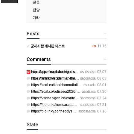
질문
잡담
기타
Posts
+
공지사항 게시판 테스트
11.15
+28
Comments
+
https://app.minup.io/book/god-skin-fullthaihd https://app.mi…
dsadsadsa
08.07
https://fanlink.tv/spiderman4thaifhdq https://fanlink.tv/spi…
saddsadsa
08.03
https://zcal.co/khoidaumoifullau https://zcal.co/spiderman4p…
dsasada
08.01
https://zcal.co/odiseea2026romana https://zcal.co/odiseeavez…
asddsasa
07.30
https://vsona.vgen.co/confessionsofashamanfhdthai https://de…
saddsadsa
07.24
https://fueler.io/kumsarapapkhongfhdq https://fueler.io/kums…
saddsadsa
07.21
https://biolinky.co/theodysseyfhdthai https://biolinky.co/th…
asddsaadsa
07.16
State