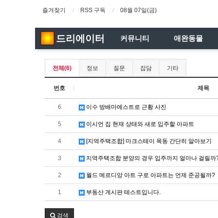
즐겨찾기
RSS 구독
08월 07일(금)
드리에이터
커뮤니티
애완동물
전체(6)
정보
질문
잡담
기타
번호
제목
6
이수 방배마에스트로 근황 사진
5
이시언 집 현재 상태와 새로 입주할 아파트
4
[지역주택조합] 마크스테이 목동 간단히 알아보기
3
지역주택조합 분양의 경우 입주까지 얼마나 걸릴까
2
월드 메르디앙 아트 구로 아파트는 언제 준공될까?
1
부동산 게시판 테스트입니다.
검색