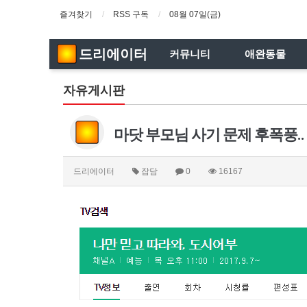
즐겨찾기
RSS 구독
08월 07일(금)
드리에이터
커뮤니티
애완동물
자유게시판
마닷 부모님 사기 문제 후폭풍..
드리에이터
잡담
0
16167