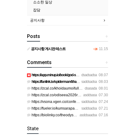
소소한 일상
잡담
공지사항
Posts
+
공지사항 게시판 테스트
11.15
+28
Comments
+
https://app.minup.io/book/god-skin-fullthaihd https://app.mi…
dsadsadsa
08.07
https://fanlink.tv/spiderman4thaifhdq https://fanlink.tv/spi…
saddsadsa
08.03
https://zcal.co/khoidaumoifullau https://zcal.co/spiderman4p…
dsasada
08.01
https://zcal.co/odiseea2026romana https://zcal.co/odiseeavez…
asddsasa
07.30
https://vsona.vgen.co/confessionsofashamanfhdthai https://de…
saddsadsa
07.24
https://fueler.io/kumsarapapkhongfhdq https://fueler.io/kums…
saddsadsa
07.21
https://biolinky.co/theodysseyfhdthai https://biolinky.co/th…
asddsaadsa
07.16
State