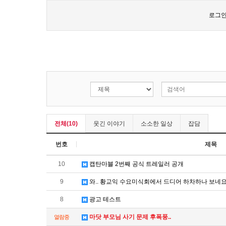
로그인
전체(10)
웃긴 이야기
소소한 일상
잡담
번호
제목
10
캡탄마블 2번째 공식 트레일러 공개
9
와.. 황교익 수요미식회에서 드디어 하차하나 보네요
8
광고 테스트
마닷 부모님 사기 문제 후폭풍..
열람중