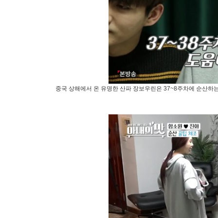
중국 상해에서 온 유명한 산파 장보우린은 37~8주차에 순산하는