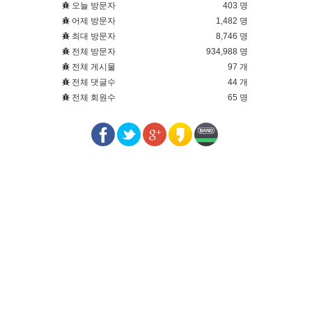
오늘 방문자
403 명
어제 방문자
1,482 명
최대 방문자
8,746 명
전체 방문자
934,988 명
전체 게시물
97 개
전체 댓글수
44 개
전체 회원수
65 명