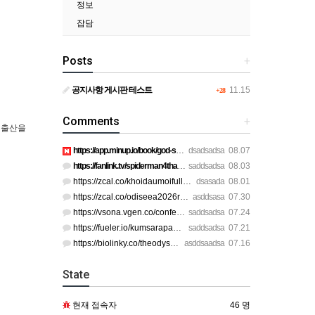
정보
잡담
Posts
+
공지사항 게시판 테스트
11.15
+28
Comments
+
 출산을
https://app.minup.io/book/god-skin-fullthaihd https://app.mi…
dsadsadsa
08.07
https://fanlink.tv/spiderman4thaifhdq https://fanlink.tv/spi…
saddsadsa
08.03
https://zcal.co/khoidaumoifullau https://zcal.co/spiderman4p…
dsasada
08.01
https://zcal.co/odiseea2026romana https://zcal.co/odiseeavez…
asddsasa
07.30
https://vsona.vgen.co/confessionsofashamanfhdthai https://de…
saddsadsa
07.24
https://fueler.io/kumsarapapkhongfhdq https://fueler.io/kums…
saddsadsa
07.21
https://biolinky.co/theodysseyfhdthai https://biolinky.co/th…
asddsaadsa
07.16
State
현재 접속자
46 명