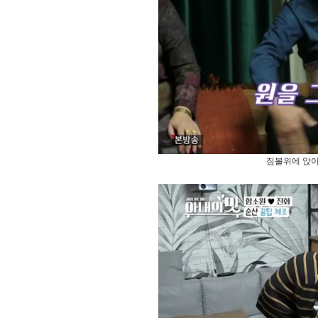
짐볼위에 앉아