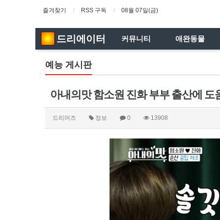
즐겨찾기
RSS 구독
08월 07일(금)
드리에이터
커뮤니티
애완동물
예능 게시판
아내의맛 함소원 진화 부부 출산에 도
드리머즈
정보
0
13908